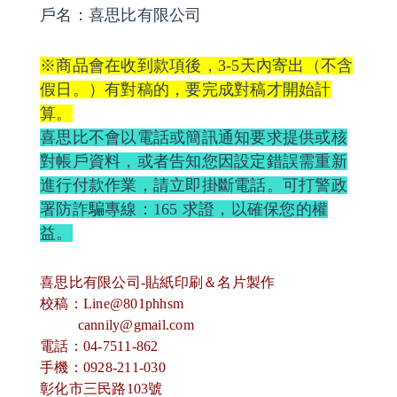
戶名：喜思比有限公司
※商品會在收到款項後，3-5天內寄出（不含
假日。）有對稿的，要完成對稿才開始計
算。
喜思比不會以電話或簡訊通知要求提供或核
對帳戶資料，或者告知您因設定錯誤需重新
進行付款作業，請立即掛斷電話。可打警政
署防詐騙專線：165 求證，以確保您的權
益。
喜思比有限公司-貼紙印刷＆名片製作
校稿：Line@801phhsm
cannily@gmail.com
電話：04-7511-862
手機：0928-211-030
彰化市三民路103號